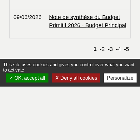
09/06/2026
Note de synthèse du Budget
Primitif 2026 - Budget Principal
1
-2
-3
-4
-5
This site uses cookies and gives you control over what you want
to activate
OK, accept all
Deny all cookies
Personalize
Contacts
Mairie de Lapleau
24, avenue de l'épinette
19550 Lapleau - FRANCE
+33 5 55 27 53 17