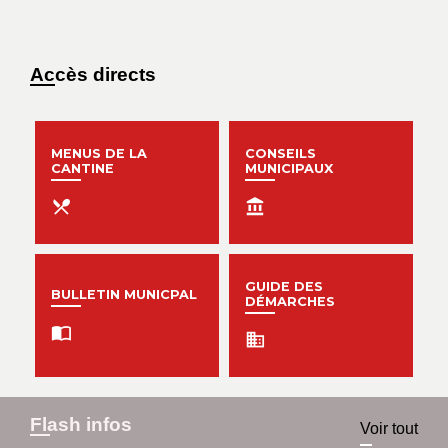
Voir plus
Accès directs
MENUS DE LA
CONSEILS
CANTINE
MUNICIPAUX
local_dining
account_balance
GUIDE DES
BULLETIN MUNICPAL
DÉMARCHES
import_contacts
business
Flash infos
Voir tout