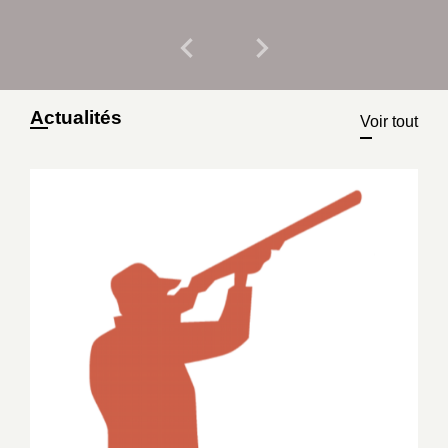
chevron_left
chevron_right
Previous
Next
Actualités
Voir tout