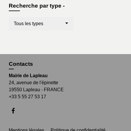
Recherche par type -
Tous les types
Contacts
Mairie de Lapleau
24, avenue de l'épinette
19550 Lapleau - FRANCE
+33 5 55 27 53 17
Mentions légales
-
Politique de confidentialité
-