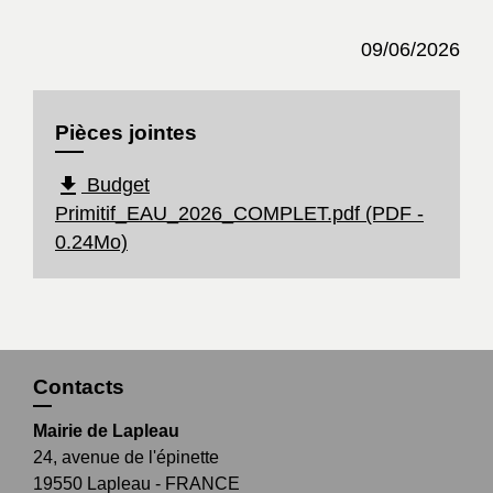
09/06/2026
Pièces jointes
file_download
Budget
Primitif_EAU_2026_COMPLET.pdf (PDF -
0.24Mo)
Contacts
Mairie de Lapleau
24, avenue de l'épinette
19550 Lapleau - FRANCE