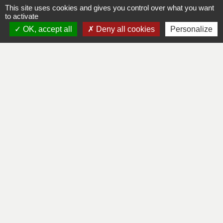
limitée (EURL)
This site uses cookies and gives you control over what you want
to activate
Tout ce qu'il faut savoir sur la fiscalité d'un
OK, accept all
Deny all cookies
Personalize
entrepreneur individuel
Tout ce qu'il faut savoir sur la fiscalité d'une
société anonyme (SA)
Tout ce qu'il faut savoir sur la fiscalité d'une
société à responsabilité limitée (SARL)
Tout ce qu'il faut savoir sur la fiscalité d'une
société par actions simplifiée (SAS)
Tout ce qu'il faut savoir sur la fiscalité d'une
société par actions simplifiée unipersonnelle
(SASU)
Tout ce qu'il faut savoir sur la fiscalité d'un
micro-entrepreneur
Tout ce qu'il faut savoir sur les cotisations
sociales d'une entreprise unipersonnelle à
responsabilité limitée (EURL)