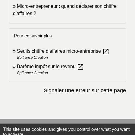
Micro-entrepreneur : quand déclarer son chiffre
d'affaires ?
Pour en savoir plus
open_in_new
Seuils chiffre d'affaires micro-entreprise
Bpifrance Création
open_in_new
Barème impôt sur le revenu
Bpifrance Création
Signaler une erreur sur cette page
Contacts
This site uses cookies and gives you control over what you want
to activate