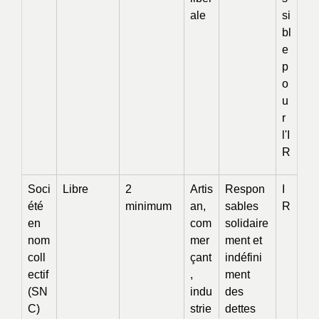
ale
si
bl
e
p
o
u
r
l'I
R
Soci
Libre
2
Artis
Respon
I
été
minimum
an,
sables
R
en
com
solidaire
nom
mer
ment et
coll
çant
indéfini
ectif
,
ment
(SN
indu
des
C)
strie
dettes