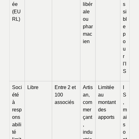
ée
libér
s
(EU
ale
si
RL)
ou
bl
phar
e
mac
p
ien
o
u
r
l'I
S
Soci
Libre
Entre 2 et
Artis
Limitée
I
été
100
an,
au
S
à
associés
com
montant
,
resp
mer
des
m
ons
çant
apports
ai
abili
,
s
té
indu
o