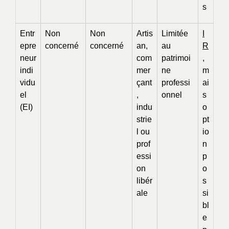
s
Entr
Non
Non
Artis
Limitée
I
epre
concerné
concerné
an,
au
R
neur
com
patrimoi
,
indi
mer
ne
m
vidu
çant
professi
ai
el
,
onnel
s
(EI)
indu
o
strie
pt
l ou
io
prof
n
essi
p
on
o
libér
s
ale
si
bl
e