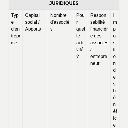
JURIDIQUES
Typ
Capital
Nombre
Pou
Respon
I
e
social /
d'associé
r
sabilité
m
d'en
Apports
s
quel
financièr
p
trepr
le
e des
o
ise
acti
associés
si
vité
/
ti
?
entrepre
o
neur
n
d
e
s
b
é
n
éf
ic
e