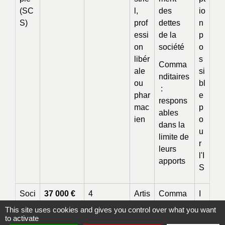
(SC
l,
des
io
S)
prof
dettes
n
essi
de la
p
on
société
o
libér
s
Comma
ale
si
nditaires
ou
bl
:
phar
e
respons
mac
p
ables
ien
o
dans la
u
limite de
r
leurs
l'I
apports
S
Soci
37 000 €
4
Artis
Comma
I
été
(ou
minimum,
an,
ndités :
S
This site uses cookies and gives you control over what you want
en
225 000 €
1
com
respons
to activate