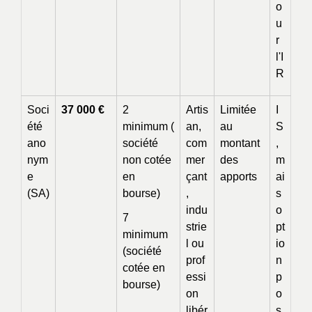
o
u
r
l'I
R
Soci
37 000 €
2
Artis
Limitée
I
été
minimum (
an,
au
S
ano
société
com
montant
,
nym
non cotée
mer
des
m
e
en
çant
apports
ai
(SA)
bourse)
,
s
indu
o
7
strie
pt
minimum
l ou
io
(société
prof
n
cotée en
essi
p
bourse)
on
o
libér
s