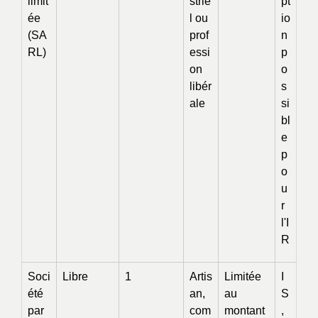
limit
strie
pt
ée
l ou
io
(SA
prof
n
RL)
essi
p
on
o
libér
s
ale
si
bl
e
p
o
u
r
l'I
R
Soci
Libre
1
Artis
Limitée
I
été
an,
au
S
par
com
montant
,