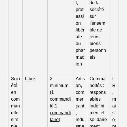
l,
de la
prof
société
essi
sur
on
l'ensem
libér
ble de
ale
leurs
ou
biens
phar
personn
mac
els
ien
Soci
Libre
2
Artis
Comma
I
été
minimum
an,
ndités :
R
en
(1
com
respons
,
com
commandi
mer
ables
m
man
té
,1
çant
indéfini
ai
dite
commandi
,
ment et
s
sim
taire
)
indu
solidaire
o
ple
strie
ment
pt