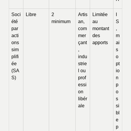
Soci
Libre
2
Artis
Limitée
I
été
minimum
an,
au
S
par
com
montant
,
acti
mer
des
m
ons
çant
apports
ai
sim
,
s
plifi
indu
o
ée
strie
pt
(SA
l ou
io
S)
prof
n
essi
p
on
o
libér
s
ale
si
bl
e
p