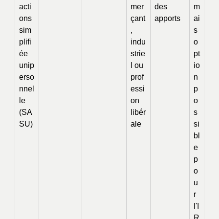
acti
mer
des
m
ons
çant
apports
ai
sim
,
s
plifi
indu
o
ée
strie
pt
unip
l ou
io
erso
prof
n
nnel
essi
p
le
on
o
(SA
libér
s
SU)
ale
si
bl
e
p
o
u
r
l'I
R