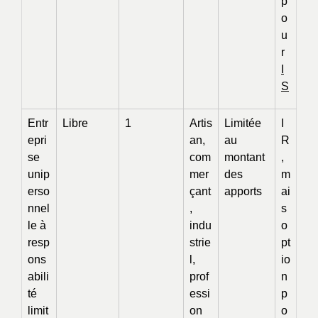
p
o
u
r
I
S
Entr
Libre
1
Artis
Limitée
I
epri
an,
au
R
se
com
montant
,
unip
mer
des
m
erso
çant
apports
ai
nnel
,
s
le à
indu
o
resp
strie
pt
ons
l,
io
abili
prof
n
té
essi
p
limit
on
o