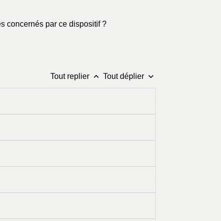
es concernés par ce dispositif ?
keyboard_arrow_up
keyboard_arrow_down
Tout replier
Tout déplier