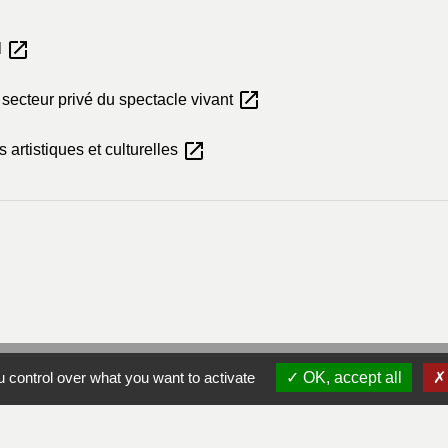
open_in_new
l
open_in_new
 secteur privé du spectacle vivant
open_in_new
 artistiques et culturelles
 control over what you want to activate
OK, accept all