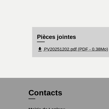
Pièces jointes
file_download
PV20251202.pdf (PDF - 0.38Mo)
Contacts