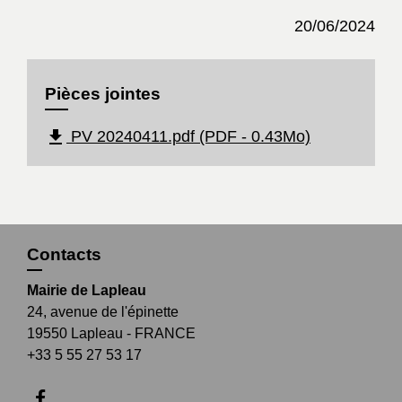
20/06/2024
Pièces jointes
file_download
PV 20240411.pdf (PDF - 0.43Mo)
Contacts
Mairie de Lapleau
24, avenue de l'épinette
19550 Lapleau - FRANCE
+33 5 55 27 53 17