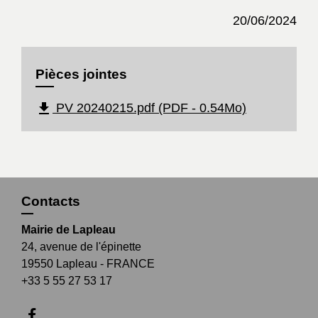
20/06/2024
Pièces jointes
file_download
PV 20240215.pdf (PDF - 0.54Mo)
Contacts
Mairie de Lapleau
24, avenue de l'épinette
19550 Lapleau - FRANCE
+33 5 55 27 53 17