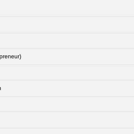
preneur)
n