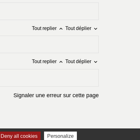
keyboard_arrow_up
keyboard_arrow_down
Tout replier
Tout déplier
keyboard_arrow_up
keyboard_arrow_down
Tout replier
Tout déplier
Signaler une erreur sur cette page
Deny all cookies
Personalize