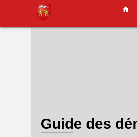
home
Guide des d