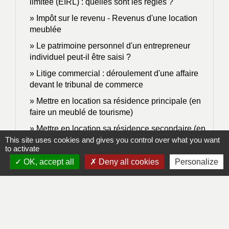
limitée (EIRL) : quelles sont les règles ?
Impôt sur le revenu - Revenus d'une location
meublée
Le patrimoine personnel d'un entrepreneur
individuel peut-il être saisi ?
Litige commercial : déroulement d'une affaire
devant le tribunal de commerce
Mettre en location sa résidence principale (en
faire un meublé de tourisme)
Mettre en location sa résidence secondaire (en
faire un meublé de tourisme)
This site uses cookies and gives you control over what you want
to activate
Mise en sommeil (ou cessation temporaire
OK, accept all
Deny all cookies
Personalize
d'activité) d'une société
Modifications d'une entreprise individuelle
Modifier la date de clôture d'un exercice
comptable
Modifier les statuts de la société