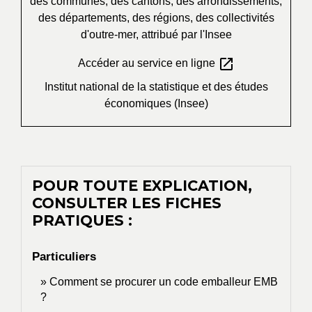
des communes, des cantons, des arrondissements,
des départements, des régions, des collectivités
d'outre-mer, attribué par l'Insee
open_in_new
Accéder au service en ligne
Institut national de la statistique et des études
économiques (Insee)
POUR TOUTE EXPLICATION,
CONSULTER LES FICHES
PRATIQUES :
Particuliers
Comment se procurer un code emballeur EMB
?