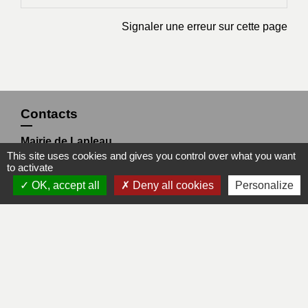
Signaler une erreur sur cette page
Contacts
Mairie de Lapleau
This site uses cookies and gives you control over what you want
24, avenue de l'épinette
to activate
19550 Lapleau - FRANCE
OK, accept all
Deny all cookies
Personalize
+33 5 55 27 53 17
Mentions légales
-
Politique de confidentialité
-
Accessibilité
-
Plan du site
-
Gestion des cookies