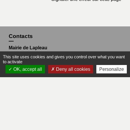
Contacts
Mairie de Lapleau
24, avenue de l'épinette
This site uses cookies and gives you control over what you want
19550 Lapleau - FRANCE
to activate
+33 5 55 27 53 17
OK, accept all
Deny all cookies
Personalize
Mentions légales
-
Politique de confidentialité
-
Accessibilité
-
Plan du site
-
Gestion des cookies