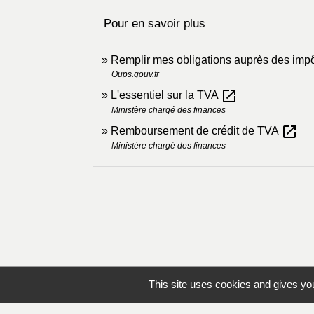
Pour en savoir plus
Remplir mes obligations auprès des impôt
Oups.gouv.fr
open_in_new
L'essentiel sur la TVA
Ministère chargé des finances
open_in_new
Remboursement de crédit de TVA
Ministère chargé des finances
This site uses cookies and gives you
Contacts