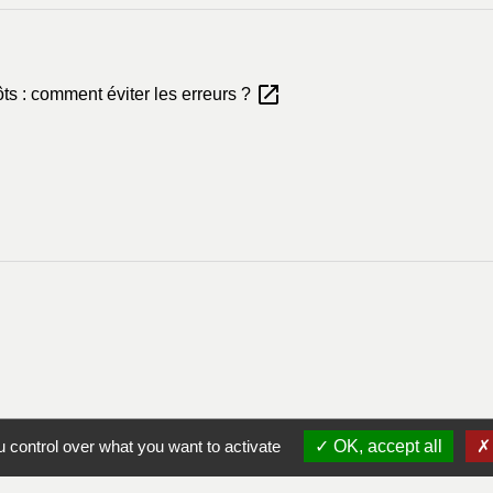
open_in_new
s : comment éviter les erreurs ?
 control over what you want to activate
OK, accept all