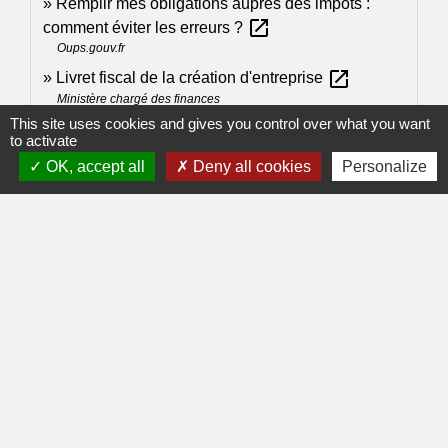
Remplir mes obligations auprès des impôts :
open_in_new
comment éviter les erreurs ?
Oups.gouv.fr
open_in_new
Livret fiscal de la création d'entreprise
Ministère chargé des finances
This site uses cookies and gives you control over what you want
Obligations fiscales lors de l'année de création
to activate
open_in_new
d'une entreprise
OK, accept all
Deny all cookies
Personalize
Ministère chargé des finances
Obligations déclaratives et de paiement des
open_in_new
entreprises relevant de la DGE
Ministère chargé des finances
Signaler une erreur sur cette page
Contacts