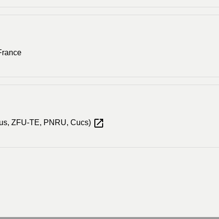
-France
open_in_new
 (Zus, ZFU-TE, PNRU, Cucs)