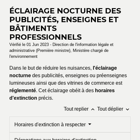
ÉCLAIRAGE NOCTURNE DES
PUBLICITÉS, ENSEIGNES ET
BÂTIMENTS
PROFESSIONNELS
Vérifié le 01 Jun 2023 - Direction de l'information légale et
administrative (Première ministre), Ministère chargé de
l'environnement
Dans le but de réduire les nuisances,
l'éclairage
nocturne
des publicités, enseignes ou préenseignes
lumineuses ainsi que des vitrines de commerce est
réglementé
. Cet éclairage obéit à des
horaires
d'extinction
précis.
keyboard_arrow_up
keyboard_arrow_down
Tout replier
Tout déplier
Horaires d'extinction à respecter