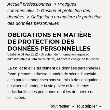
Accueil professionnels
>
Pratiques
commerciales
>
Gestion et protection des
données
>
Obligations en matière de protection
des données personnelles
OBLIGATIONS EN MATIÈRE
DE PROTECTION DES
DONNÉES PERSONNELLES
Vérifié le 01 Apr 2022 - Direction de l'information légale et
administrative (Première ministre), Ministère chargé de la justice
La
collecte
et le
traitement
de données personnelles
(nom, prénom, adresse, numéro de sécurité sociale,
etc.) par les entreprises sont soumis à des obligations
destinées à protéger la vie privée et les libertés
individuelles des personnes dont les données sont
collectées.
keyboard_arrow_up
keyboard_arrow_down
Tout replier
Tout déplier