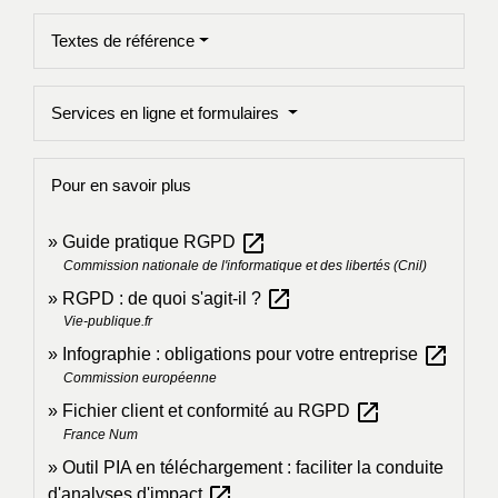
Textes de référence
Services en ligne et formulaires
Pour en savoir plus
open_in_new
Guide pratique RGPD
Commission nationale de l'informatique et des libertés (Cnil)
open_in_new
RGPD : de quoi s'agit-il ?
Vie-publique.fr
open_in_new
Infographie : obligations pour votre entreprise
Commission européenne
open_in_new
Fichier client et conformité au RGPD
France Num
Outil PIA en téléchargement : faciliter la conduite
open_in_new
d'analyses d'impact