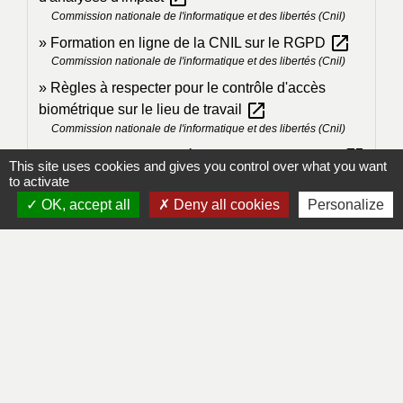
Commission nationale de l'informatique et des libertés (Cnil)
open_in_new
Formation en ligne de la CNIL sur le RGPD
Commission nationale de l'informatique et des libertés (Cnil)
Règles à respecter pour le contrôle d'accès
open_in_new
biométrique sur le lieu de travail
Commission nationale de l'informatique et des libertés (Cnil)
open_in_new
Le registre des activités de traitement : RGPD
This site uses cookies and gives you control over what you want
Commission nationale de l'informatique et des libertés (Cnil)
to activate
OK, accept all
Deny all cookies
Personalize
Signaler une erreur sur cette page
Contacts
Mairie de Lapleau
24, avenue de l'épinette