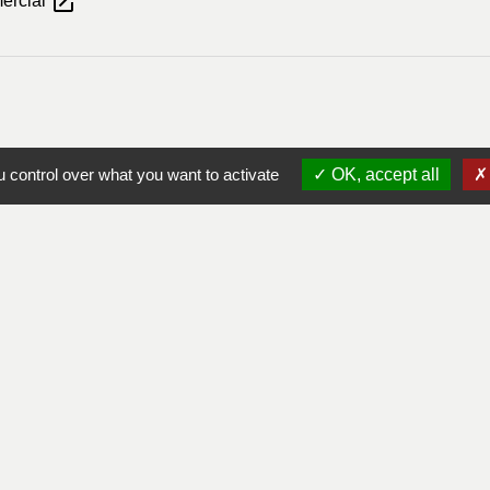
open_in_new
mercial
 control over what you want to activate
OK, accept all