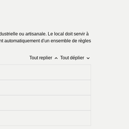
strielle ou artisanale. Le local doit servir à
cient automatiquement d'un ensemble de règles
keyboard_arrow_up
keyboard_arrow_down
Tout replier
Tout déplier