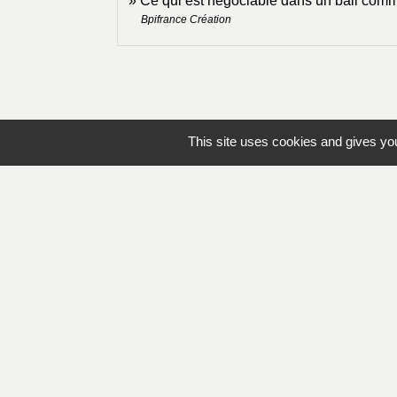
Ce qui est négociable dans un bail com
Bpifrance Création
This site uses cookies and gives you
Contacts
Mairie de Lapleau
24, avenue de l'épinette
19550 Lapleau - FRANCE
+33 5 55 27 53 17