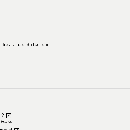
locataire et du bailleur
open_in_new
e ?
e-France