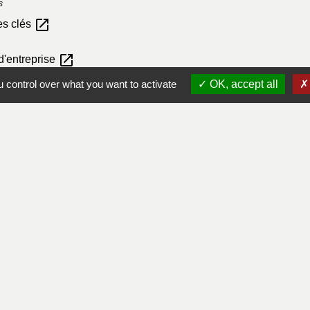
s
open_in_new
es clés
open_in_new
 d'entreprise
 control over what you want to activate
OK, accept all