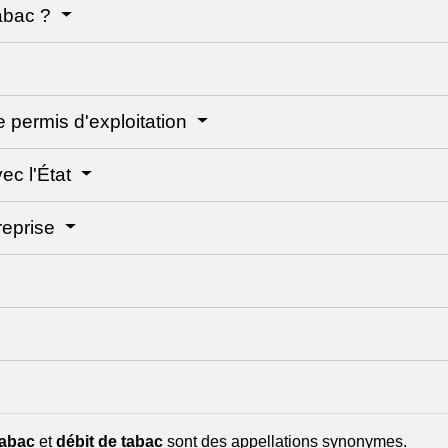
tabac ?
e permis d'exploitation
ec l'État
treprise
tabac
et
débit de tabac
sont des appellations synonymes.