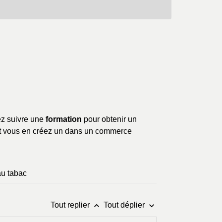
ez suivre une
formation
pour obtenir un
oit vous en créez un dans un commerce
u tabac
keyboard_arrow_up
keyboard_arrow_down
Tout replier
Tout déplier