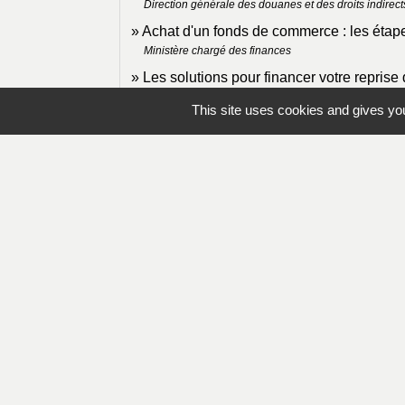
Direction générale des douanes et des droits indirect
Achat d'un fonds de commerce : les étap
Ministère chargé des finances
Les solutions pour financer votre reprise
Ministère chargé des finances
This site uses cookies and gives you
Contacts
Mairie de Lapleau
24, avenue de l'épinette