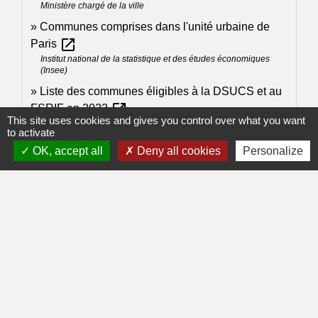
Ministère chargé de la ville
Communes comprises dans l'unité urbaine de
open_in_new
Paris
Institut national de la statistique et des études économiques
(Insee)
Liste des communes éligibles à la DSUCS et au
open_in_new
FSRIF en 2022
This site uses cookies and gives you control over what you want
Ministère chargé des finances
to activate
OK, accept all
Deny all cookies
Personalize
Signaler une erreur sur cette page
Contacts
Mairie de Lapleau
24, avenue de l'épinette
19550 Lapleau - FRANCE