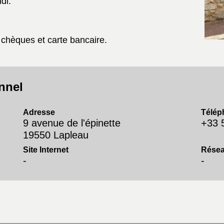
i.
chèques et carte bancaire.
nnel
Adresse
Télép
9 avenue de l'épinette
+33 
19550 Lapleau
Site Internet
Résea
-
-