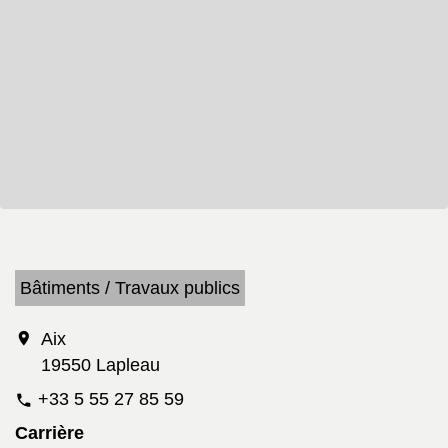
Bâtiments / Travaux publics
location_on
Aix
19550 Lapleau
+33 5 55 27 85 59
phone
Carrière