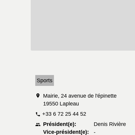
Sports
location_on
Mairie, 24 avenue de l'épinette
19550 Lapleau
+33 6 72 25 44 52
phone
Président(e):
Denis Rivière
people
Vice-président(e):
-