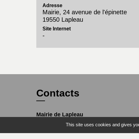
Adresse
Mairie, 24 avenue de l'épinette
19550 Lapleau
Site Internet
-
Contacts
Mairie de Lapleau
24, avenue de l'épinette
This site uses cookies and gives you
19550 Lapleau - FRANCE
+33 5 55 27 53 17